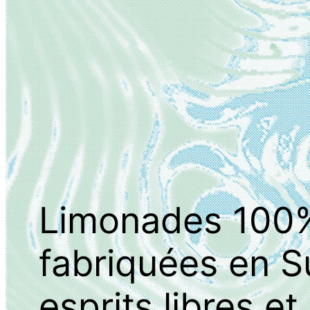
Limonades 100% 
fabriquées en Su
esprits libres et